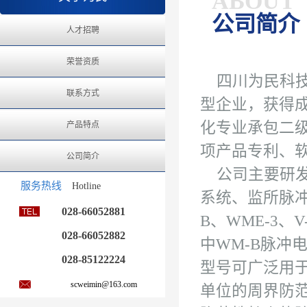
ABOUT
公司简介
人才招聘
荣誉资质
四川为民科技
联系方式
型企业，获得
化专业承包二级资
产品特点
项产品专利、
公司简介
公司主要研发
服务热线
Hotline
系统、监所脉
028-66052881
B、WME-3、
028-66052882
中WM-B脉冲
028-85122224
型号可广泛用
scweimin@163.com
单位的周界防范