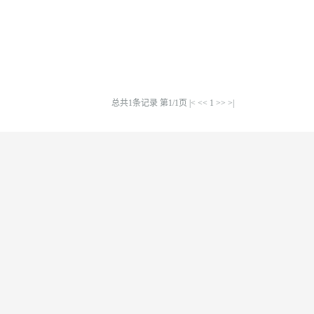
总共1条记录 第1/1页
|<
<<
1
>>
>|